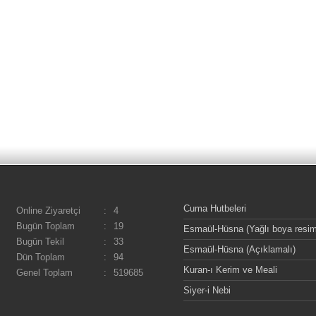
Cuma Hutbeleri
Online Ziyaretçi
:
4
Bugün Toplam
:
19
Esmaül-Hüsna (Yağlı boya resim
Bugün Tekil
:
33
Esmaül-Hüsna (Açıklamalı)
Dün Toplam
:
94
Kuran-ı Kerim ve Meali
Genel Toplam
:
519685
Siyer-i Nebi