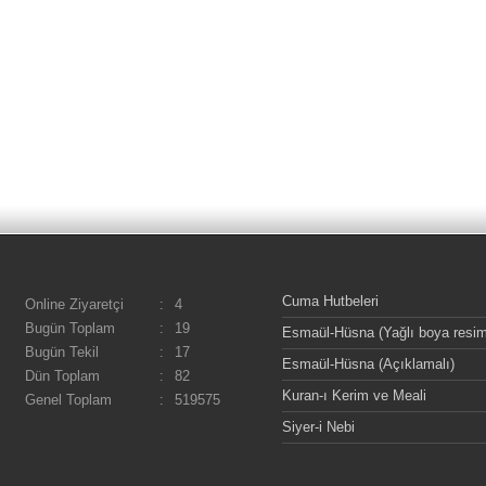
Cuma Hutbeleri
Online Ziyaretçi
:
4
Bugün Toplam
:
19
Esmaül-Hüsna (Yağlı boya resim
Bugün Tekil
:
17
Esmaül-Hüsna (Açıklamalı)
Dün Toplam
:
82
Kuran-ı Kerim ve Meali
Genel Toplam
:
519575
Siyer-i Nebi