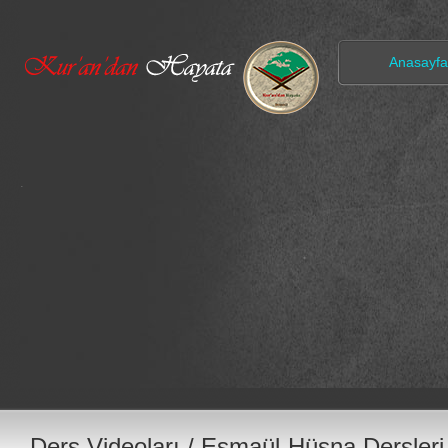
Anasayfa
.
Ders Videoları
/
Esmaül-Hüsna Dersleri